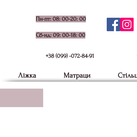
Пн-пт: 08: 00-20: 00
Сб-нд: 09: 00-18: 00
+38 (099) -072-84-91
Ліжка
Матраци
Стільц