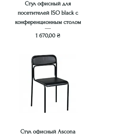
Стул офисный для
посетителей ISO black с
конференционным столом
Цена
1 670,00 ₴
Стул офисный Ascona