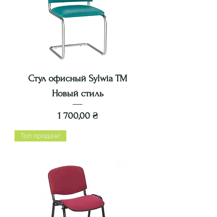
Стул офисный Sylwia ТМ
Новый стиль
Цена
1 700,00 ₴
Топ продаж!