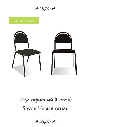
Цена
805,00 ₴
Топ продаж!
Стул офисный (Севен)
Seven Новый стиль
Цена
805,00 ₴