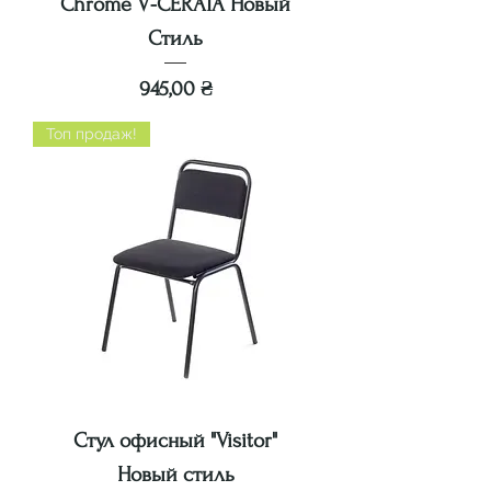
Chrome V-CERATA Новый
Стиль
Цена
945,00 ₴
Топ продаж!
Стул офисный "Visitor"
Новый стиль