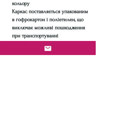
кольору
Каркас поставляється упакованим
в гофрокартон і поліетилен, що
виключає можливі пошкодження
при транспортуванні
Технічні характеристики:
Матеріал каркаса: Метал
Підстава під матрац: букові ламелі
Також можливе виготовлення
посиленого каркаса і каркаса без
ніжок, з підйомним механізмом
(дивіться на фото).
Технічні характеристики
Матеріал каркаса: Метал
Підстава під матрац: букові ламелі