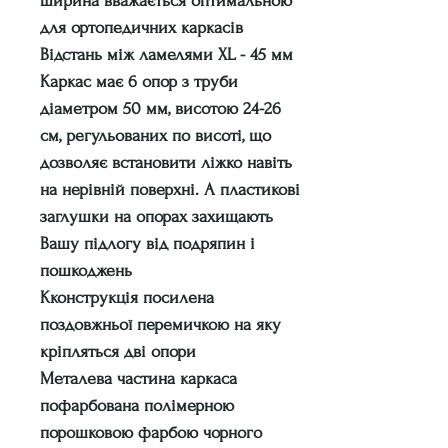
ширина вважається оптимальною
для ортопедичних каркасів
Відстань між ламелями XL - 45 мм
Каркас має 6 опор з труби
діаметром 50 мм, висотою 24-26
см, регульованих по висоті, що
дозволяє встановити ліжко навіть
на нерівній поверхні. А пластикові
заглушки на опорах захищають
Вашу підлогу від подряпин і
пошкоджень
Кконструкція посилена
поздовжньої перемичкою на яку
кріпляться дві опори
Металева частина каркаса
пофарбована полімерною
порошковою фарбою чорного