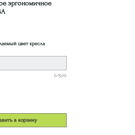
кое эргономичное
BA
на
лаемый цвет кресла
0/500
вить в корзину