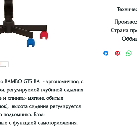
Техниче
Производ
Страна пр
Оббивк
о BAMBO GTS BA - эргономичное, с
и, регулируемой глубиной сидения
 и спинка:- мягкие, обитые
пок); высота сидения регулируется
 подъемника. База:
тные с функцией самоторможения.