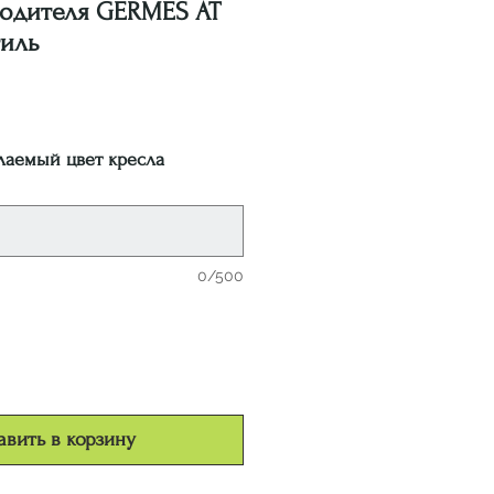
водителя GERMES AT
иль
на
лаемый цвет кресла
0/500
вить в корзину