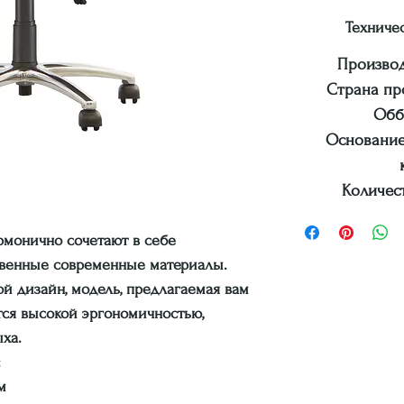
Техниче
Производ
Страна пр
Обб
Основание 
Количест
монично сочетают в себе
твенные современные материалы.
й дизайн, модель, предлагаемая вам
тся высокой эргономичностью,
ха.
:
м