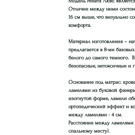
Модель Рената Люкс являетс
Отличие между ними состоит 
16 см выше, что визуально 
комфорта.
Материал изготовления – нат
предлагается в 8-ми базовых
белого до самого темного. 
безопасные, нетоксичные и 
Основание под матрас:
крова
ламелями из буковой фанеры
изогнутой форме, ламели о
ортопедический эффект и ко
между ламелями -
4 см.
Расстояние между ламелями
спальному месту).