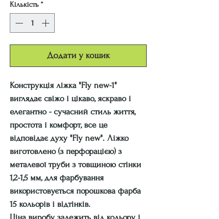
Кількість
*
Додати у кошик
Конструкція ліжка
"Fly new-1"
виглядає свіжо і цікаво, яскраво і
елегантно - сучасний стиль життя,
простота і комфорт, все це
відповідає духу "Fly new". Ліжко
виготовлено (з перфорацією) з
металевої труби з товщиною стінки
1,2-1,5 мм, для фарбування
використовується порошкова фарба
15 кольорів і відтінків.
Ціна виробу залежить від
кольору і