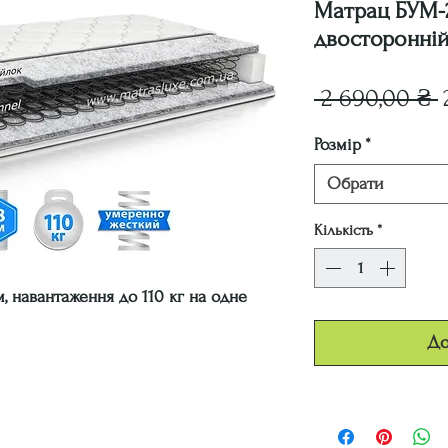
Матрац БУМ-
двосторонні
 2 690,00 ₴ 
Розмір
*
Обрати
Кількість
*
, навантаження до 110 кг на одне
До