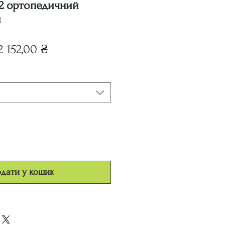
2 ортопедичний
й
Звичайна
За
2 152,00 ₴
ціна
розпродажем
дати у кошик