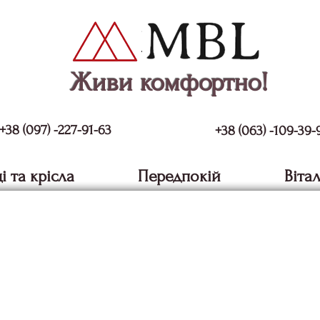
Живи комфортно!
+38 (097) -227-91-63
+38 (063) -109-39-
і та крісла
Передпокій
Віта