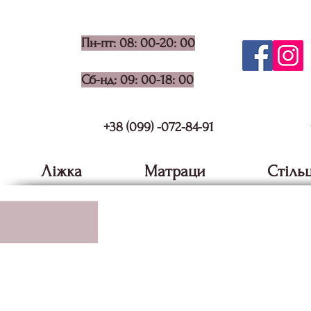
Пн-пт: 08: 00-20: 00
Сб-нд: 09: 00-18: 00
+38 (099) -072-84-91
Ліжка
Матраци
Стільц