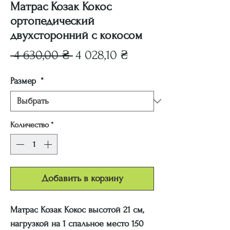
Матрас Козак Кокос
ортопедический
двухсторонний с кокосом
Обычная
Спеццена
 4 630,00 ₴ 
4 028,10 ₴
цена
Размер
*
Количество
*
Добавить в корзину
Матрас Козак Кокос высотой 21 см,
нагрузкой на 1 спальное место 150