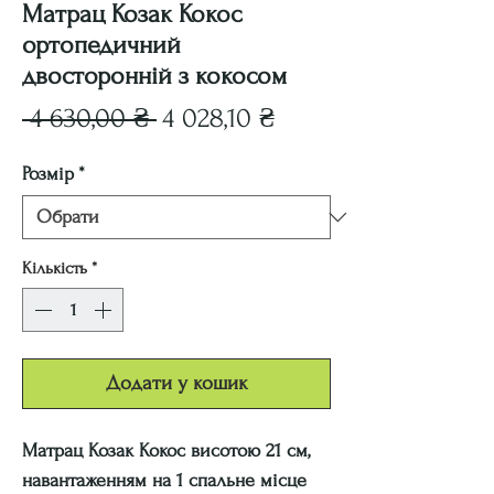
Матрац Козак Кокос
ортопедичний
двосторонній з кокосом
Звичайна
За
 4 630,00 ₴ 
4 028,10 ₴
ціна
розпродажем
Розмір
*
Кількість
*
Додати у кошик
Матрац Козак Кокос висотою 21 см,
навантаженням на 1 спальне місце