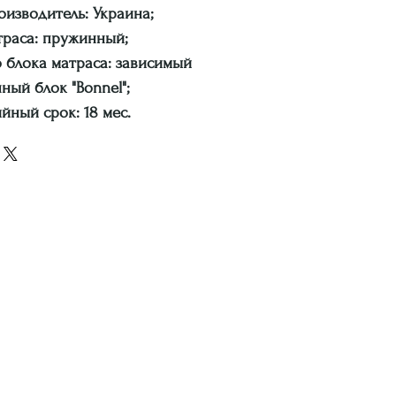
оизводитель: Украина;
траса: пружинный;
 блока матраса: зависимый
ный блок "Вonnel";
йный срок: 18 мес.