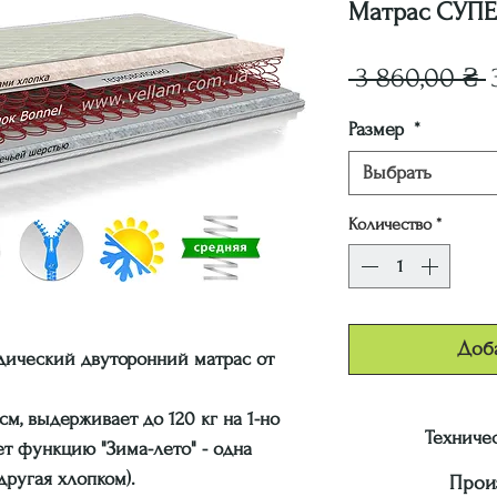
Матрас СУПЕ
 3 860,00 ₴ 
Размер
*
Выбрать
Количество
*
Доба
едический двуторонний матрас от
м, выдерживает до 120 кг на 1-но
Техниче
т функцию "Зима-лето" - одна
другая хлопком).
Прои