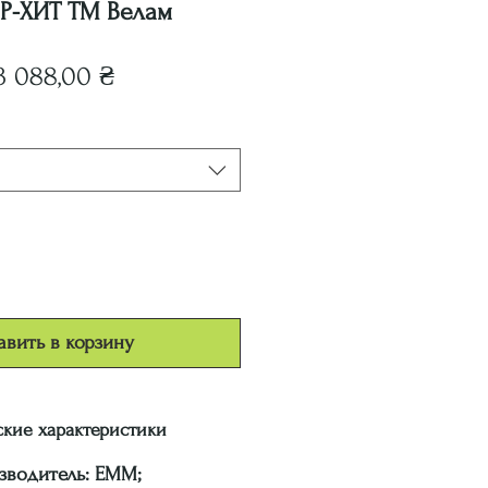
Р-ХИТ ТМ Велам
Обычная
Спеццена
3 088,00 ₴
цена
вить в корзину
ские характеристики
зводитель: ЕММ;