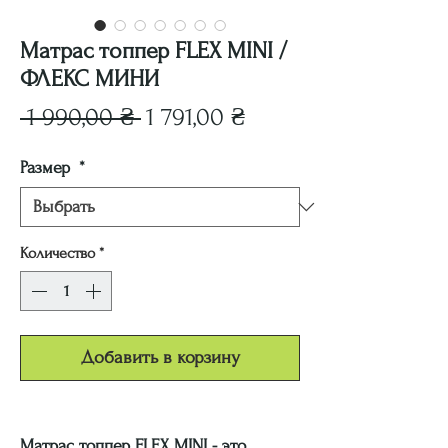
Матрас топпер FLEX MINI /
ФЛЕКС МИНИ
Обычная
Спеццена
 1 990,00 ₴ 
1 791,00 ₴
цена
Размер
*
Количество
*
Добавить в корзину
Матрас топпер FLEX MINI - это