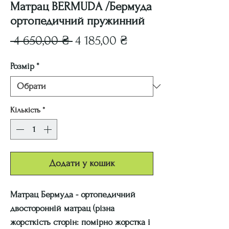
Матрац BERMUDA /Бермуда
ортопедичний пружинний
Звичайна
За
 4 650,00 ₴ 
4 185,00 ₴
ціна
розпродажем
Розмір
*
Кількість
*
Додати у кошик
Матрац Бермуда - ортопедичний
двосторонній матрац (різна
жорсткість сторін: помірно жорстка і