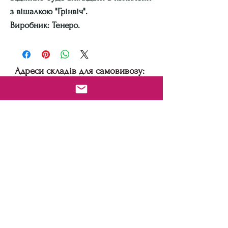
з вішалкою "Грінвіч".
Виробник: Тенеро.
Адреси складів для самовивозу:
м. Київ, вул. Бориспільська 9
м Дніпро: пр-т Праці 9а