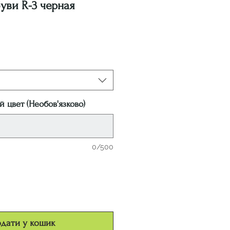
уви R-3 черная
на
 цвет (Необов'язково)
0/500
дати у кошик