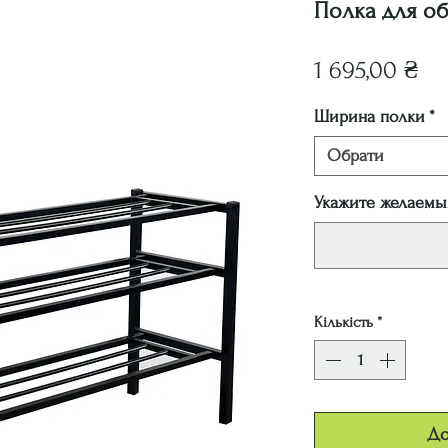
Полка для об
Ці
1 695,00 ₴
Ширина полки
*
Обрати
Укажите желаемый
Кількість
*
До