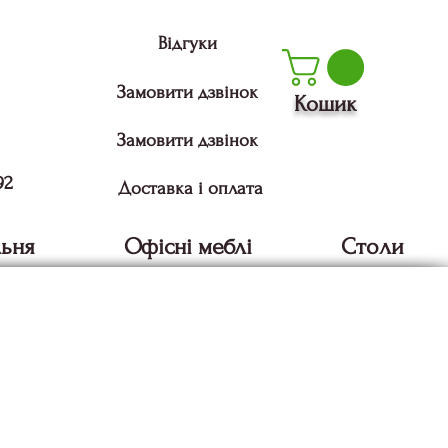
Відгуки
Замовити дзвінок
Кошик
Замовити дзвінок
92
Доставка і оплата
льня
Офісні меблі
Столи