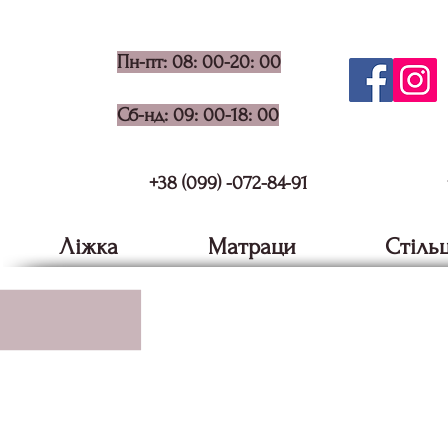
Пн-пт: 08: 00-20: 00
Сб-нд: 09: 00-18: 00
+38 (099) -072-84-91
Ліжка
Матраци
Стільц