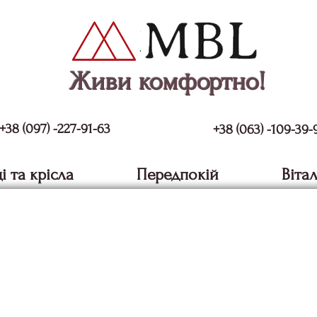
Живи комфортно!
+38 (097) -227-91-63
+38 (063) -109-39-
і та крісла
Передпокій
Віта