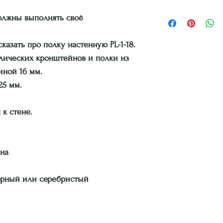
должны выполнять своё
казать про полку настенную PL-1-18.
ллических кронштейнов и полки из
иной 16 мм.
25 мм.
 к стене.
ина
ерный или серебристый