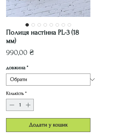
Полиця настінна PL-3 (18
мм)
Ціна
990,00 ₴
довжина
*
Кількість
*
Додати у кошик