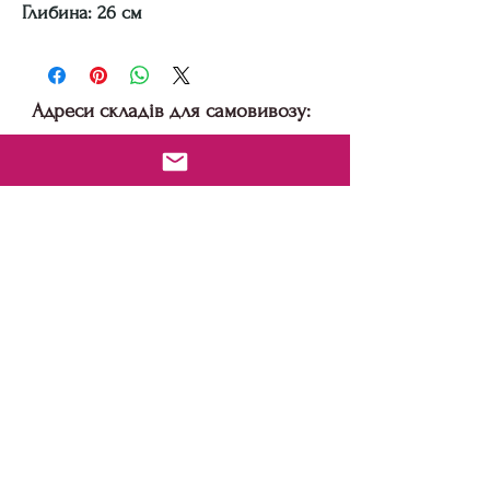
Глибина: 26 см
Адреси складів для самовивозу:
м. Київ, вул. Бориспільська 9
м Дніпро: пр-т Праці 9а