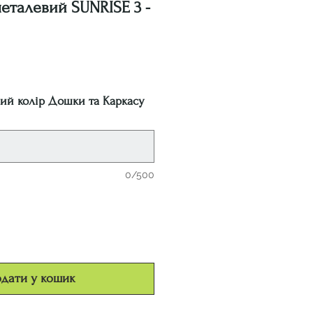
еталевий SUNRISE 3 -
на
ний колір Дошки та Каркасу
0/500
дати у кошик