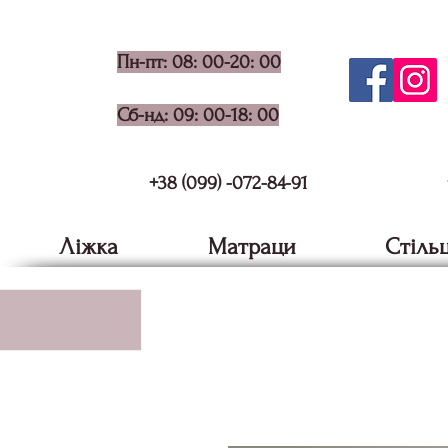
Пн-пт: 08: 00-20: 00
Сб-нд: 09: 00-18: 00
+38 (099) -072-84-91
Ліжка
Матраци
Стільц