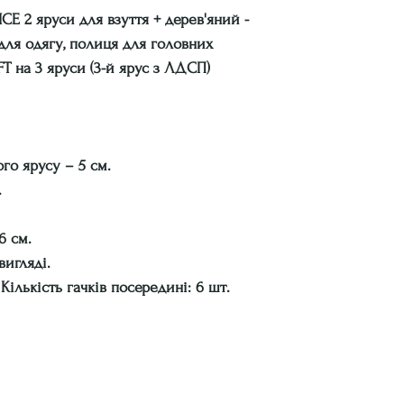
E 2 яруси для взуття + дерев'яний -
 для одягу, полиця для головних
FT на 3 яруси (3-й ярус з ЛДСП)
го ярусу – 5 см.
.
6 см.
вигляді.
 Кількість гачків посередині: 6 шт.