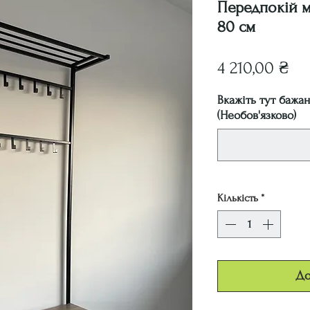
Передпокій м
80 см
Ці
4 210,00 ₴
Вкажіть тут бажа
(Необов'язково)
Кількість
*
До