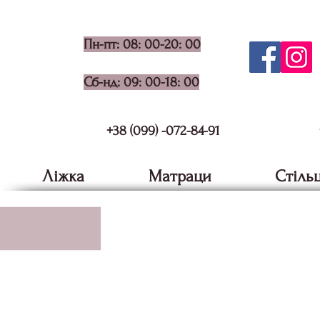
Пн-пт: 08: 00-20: 00
Сб-нд: 09: 00-18: 00
+38 (099) -072-84-91
Ліжка
Матраци
Стільц