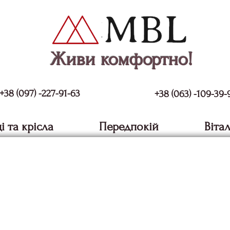
Живи комфортно!
+38 (097) -227-91-63
+38 (063) -109-39-
і та крісла
Передпокій
Віта