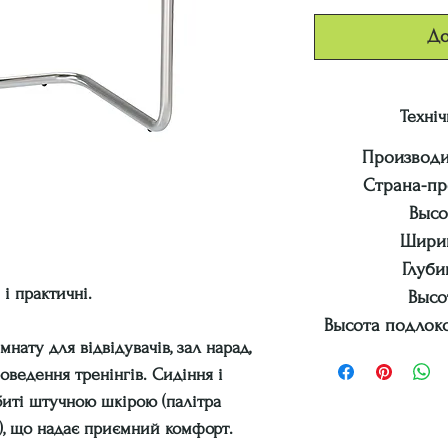
До
Техніч
Производи
Страна-пр
Высо
Ширин
Глуби
 і практичні.
Высо
Высота подлокот
нату для відвідувачів, зал нарад,
роведення тренінгів. Сидіння і
биті штучною шкірою (палітра
), що надає приємний комфорт.