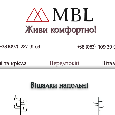
Живи комфортно!
+38 (097) -227-91-63
+38 (063) -109-39-
і та крісла
Передпокій
Віта
Вішалки напольні