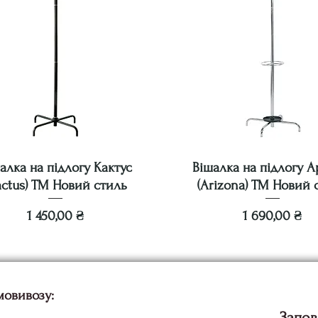
алка на підлогу Кактус
Вішалка на підлогу А
actus) ТМ Новий стиль
(Arizona) ТМ Новий 
Ціна
Ціна
1 450,00 ₴
1 690,00 ₴
мовивозу:
Запов