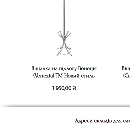
Вішалка на підлогу Венеція
Віш
(Venezia) ТМ Новий стиль
(C
Ціна
1 950,00 ₴
Адреси складів для са