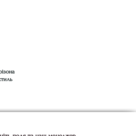
різона
стиль
ніть поля та наш менеджер