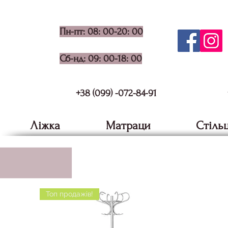
Пн-пт: 08: 00-20: 00
Сб-нд: 09: 00-18: 00
+38 (099) -072-84-91
Ліжка
Матраци
Стільц
Топ продажів!