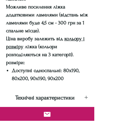
Можливе посилення ліжка
додатковими ламелями (відстань між
ламелями буде 4,5 см - 300 грн за 1
спальне місце).
Ціна виробу залежить від
кольору і
розміру
ліжка (кольори
розподіляються на 3 категорії).
розміри:
Доступні односпальні: 80х190,
80х200, 90х190, 90х200
Технічні характеристики
Виробник: Метaкам
Країна-виробник: Україна
Гарантія: 18 місяців
Адреси складів для самовивозу: